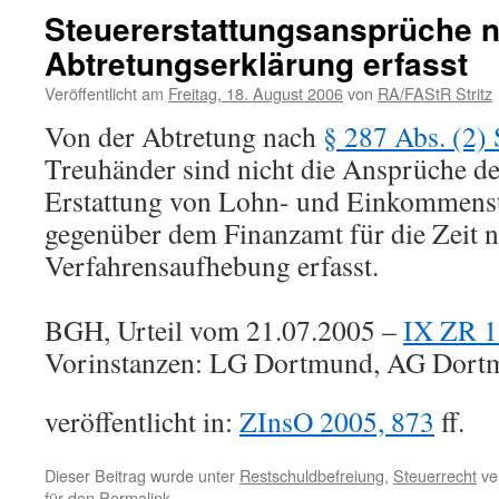
Steuererstattungsansprüche n
Abtretungserklärung erfasst
Veröffentlicht am
Freitag, 18. August 2006
von
RA/FAStR Stritz
Von der Abtretung nach
§ 287 Abs. (2) 
Treuhänder sind nicht die Ansprüche de
Erstattung von Lohn- und Einkommens
gegenüber dem Finanzamt für die Zeit 
Verfahrensaufhebung erfasst.
BGH, Urteil vom 21.07.2005 –
IX ZR 1
Vorinstanzen: LG Dortmund, AG Dort
veröffentlicht in:
ZInsO 2005, 873
ff.
Dieser Beitrag wurde unter
Restschuldbefreiung
,
Steuerrecht
ver
für den
Permalink
.